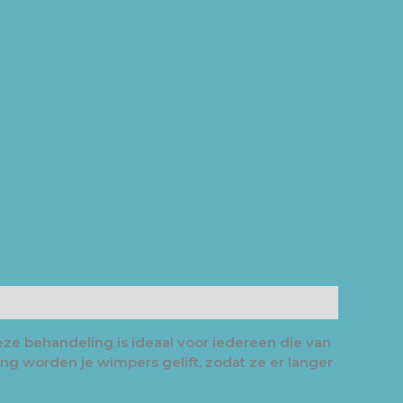
eze behandeling is ideaal voor iedereen die van
ng worden je wimpers gelift, zodat ze er langer