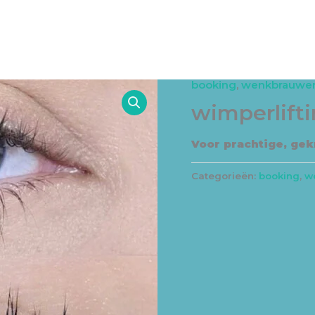
OVER ONS
BEHANDELINGEN
VERGOEDINGEN
MY 
booking
,
wenkbrauwen
wimperlift
Voor prachtige, ge
Categorieën:
booking
,
w