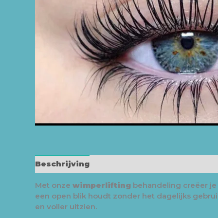
Beschrijving
Beoordelingen (0)
Met onze
wimperlifting
behandeling creëer je 
een open blik houdt zonder het dagelijks gebrui
en voller uitzien.