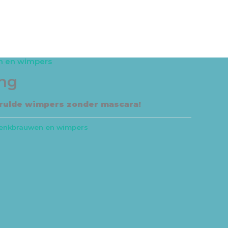
ACCOUNT
CONTACT
ONLINE AFSPRAAK MAKEN
 en wimpers
ing
krulde wimpers zonder mascara!
enkbrauwen en wimpers