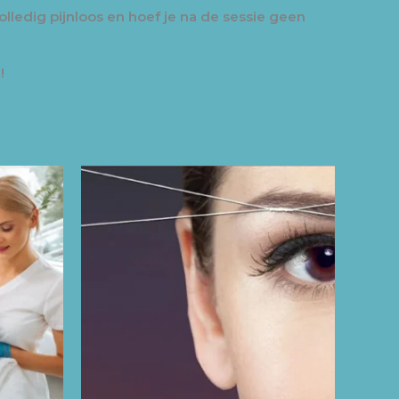
olledig pijnloos en hoef je na de sessie geen
!