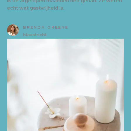
ik de afgelopen maanden heb gehad. Ze weten
echt wat gastvrijheid is.
BRENDA GREENE
Maastricht