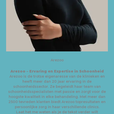
Arezoo
Arezoo – Ervaring en Expertise in Schoonheid
Arezoo is de trotse eigenaresse van de klinieken en
heeft meer dan 20 jaar ervaring in de
schoonheidssector. Ze begeleidt haar team van
schoonheidsspecialisten met passie en zorgt voor de
hoogste kwaliteit in elke behandeling. Met meer dan
2500 tevreden klanten biedt Arezoo topresultaten en
persoonlijke zorg in haar verschillende clinics.
Laat het me weten als je de tekst verder wilt