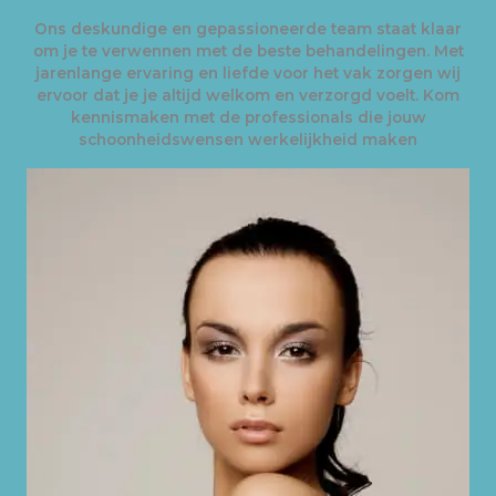
Ons deskundige en gepassioneerde team staat klaar
om je te verwennen met de beste behandelingen. Met
jarenlange ervaring en liefde voor het vak zorgen wij
ervoor dat je je altijd welkom en verzorgd voelt. Kom
kennismaken met de professionals die jouw
schoonheidswensen werkelijkheid maken