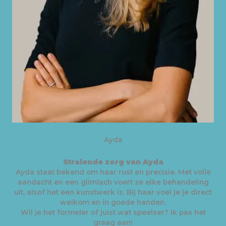
Ayda
Stralende zorg van Ayda
Ayda staat bekend om haar rust en precisie. Met volle
aandacht en een glimlach voert ze elke behandeling
uit, alsof het een kunstwerk is. Bij haar voel je je direct
welkom en in goede handen.
Wil je het formeler of juist wat speelser? Ik pas het
graag aan!