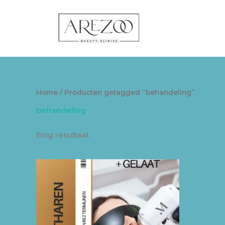
Ga
naar
de
inhoud
Home
/ Producten getagged “behandeling”
behandeling
Enig resultaat