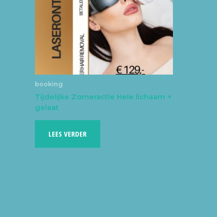
booking
Tijdelijke Zomeractie Hele lichaam +
gelaat
LEES VERDER